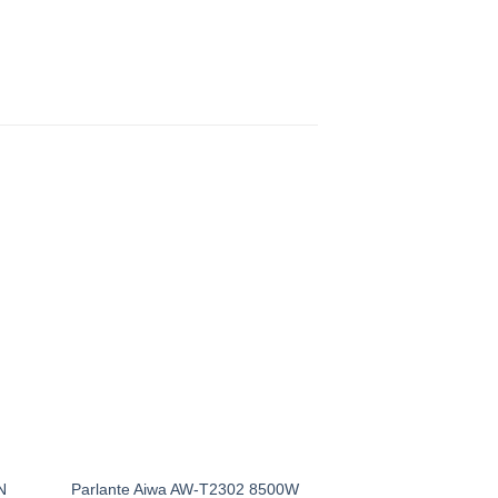
N
Parlante Aiwa AW-T2302 8500W
Samsung LED 