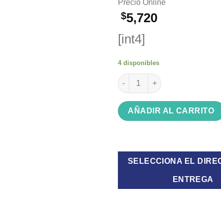
Precio Online
$
5,720
[int4]
4 disponibles
Soporte fijo Hytoshy TV601 ca
AÑADIR AL CARRITO
SELECCIONA EL DIRE
ENTREGA