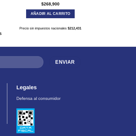
$
268,900
$
396,8
AÑADIR AL CARRITO
AÑADIR AL C
Precio sin impuestos nacionales
$
212,431
Precio sin impuestos nac
5
Legales
Defensa al consumidor