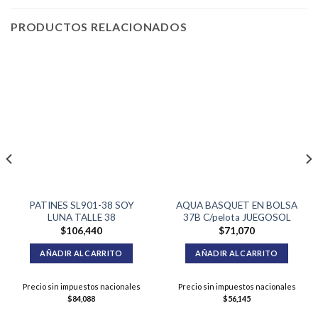
PRODUCTOS RELACIONADOS
PATINES SL901-38 SOY
AQUA BASQUET EN BOLSA
LUNA TALLE 38
37B C/pelota JUEGOSOL
$
106,440
$
71,070
AÑADIR AL CARRITO
AÑADIR AL CARRITO
Precio sin impuestos nacionales
Precio sin impuestos nacionales
$
84,088
$
56,145