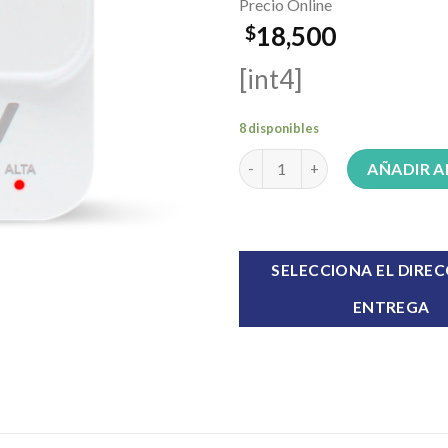
Precio Online
18,500
$
[int4]
8 disponibles
Protector de tensión TRV prot
AÑADIR A
SELECCIONA EL DIREC
ENTREGA