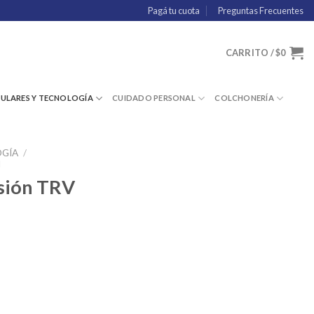
Pagá tu cuota
Preguntas Frecuentes
CARRITO /
$
0
LULARES Y TECNOLOGÍA
CUIDADO PERSONAL
COLCHONERÍA
OGÍA
/
N
nsión TRV