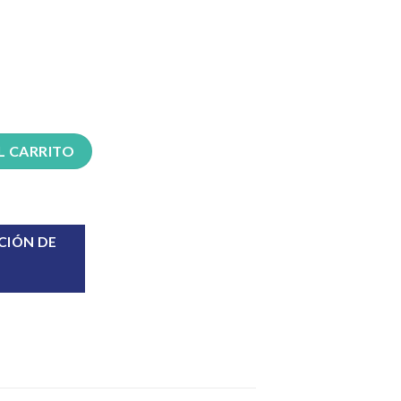
ech F cantidad
L CARRITO
CIÓN DE