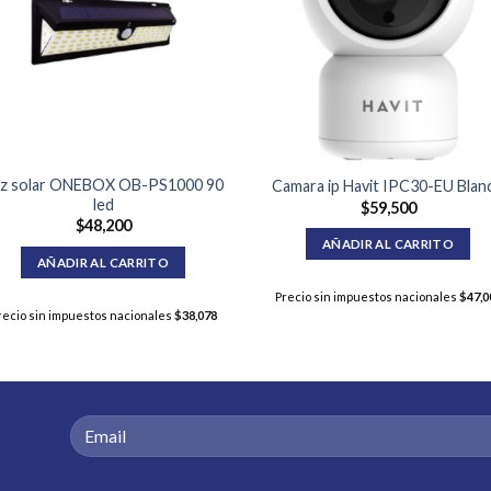
z solar ONEBOX OB-PS1000 90
Camara ip Havit IPC30-EU Blan
led
$
59,500
$
48,200
AÑADIR AL CARRITO
AÑADIR AL CARRITO
Precio sin impuestos nacionales
$
47,0
recio sin impuestos nacionales
$
38,078