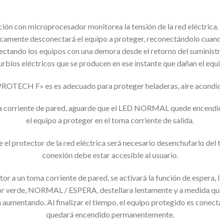
cción con microprocesador monitorea la tensión de la red eléctrica.
icamente desconectará el equipo a proteger, reconectándolo cuando
ctando los equipos con una demora desde el retorno del suministro 
urbios eléctricos que se producen en ese instante que dañan el equ
H F» es es adecuado para proteger heladeras, aire acondiciona
oma corriente de pared, aguarde que el LED NORMAL quede encend
el equipo a proteger en el toma corriente de salida.
l protector de la red eléctrica será necesario desenchufarlo del to
conexión debe estar accesible al usuario.
r a un toma corriente de pared, se activará la función de espera, l
cador verde, NORMAL / ESPERA, destellara lentamente y a medida que
ra aumentando. Al finalizar el tiempo, el equipo protegido es conect
quedará encendido permanentemente.