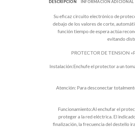
DESCRIPCIÓN
INFORMACIÓN ADICIONAL
Su eficaz circuito electrónico de prote
debajo de los valores de corte, automát
función tiempo de espera actúa recone
evitando dist
PROTECTOR DE TENSION «PROTEC
Instalación:Enchufe el protector a un t
Atención: Para desconectar totalmente e
Funcionamiento:Al enchufar el protecto
proteger a la red eléctrica. El indi
finalización, la frecuencia del destello i