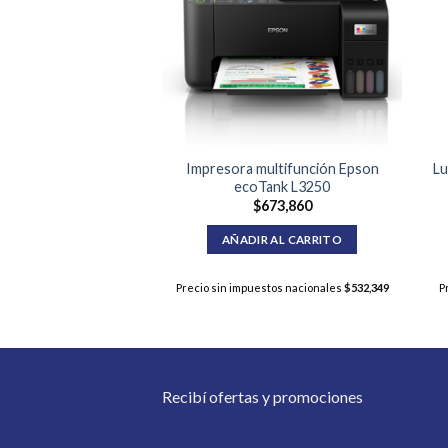
h Havit M9030 pro
Impresora multifunción Epson
Lu
marron
ecoTank L3250
$
87,370
$
673,860
R AL CARRITO
AÑADIR AL CARRITO
estos nacionales
$
69,022
Precio sin impuestos nacionales
$
532,349
P
Recibí ofertas y promociones