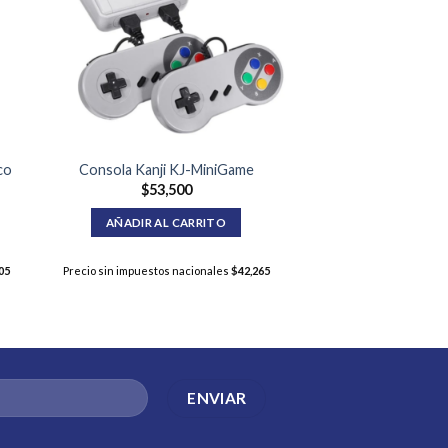
co
Consola Kanji KJ-MiniGame
$
53,500
AÑADIR AL CARRITO
05
Precio sin impuestos nacionales
$
42,265