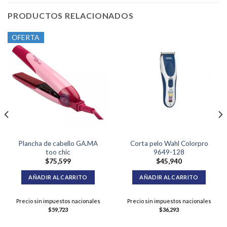
PRODUCTOS RELACIONADOS
OFERTA
Plancha de cabello GA.MA
Corta pelo Wahl Colorpro
too chic
9649-128
$
75,599
$
45,940
AÑADIR AL CARRITO
AÑADIR AL CARRITO
Precio sin impuestos nacionales
Precio sin impuestos nacionales
$
59,723
$
36,293