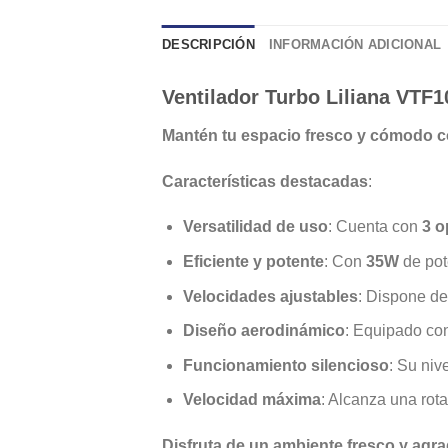
DESCRIPCIÓN
INFORMACIÓN ADICIONAL
Ventilador Turbo Liliana VTF1
Mantén tu espacio fresco y cómodo co
Características destacadas
:
Versatilidad de uso
: Cuenta con
3 o
Eficiente y potente
: Con
35W
de pot
Velocidades ajustables
: Dispone d
Diseño aerodinámico
: Equipado co
Funcionamiento silencioso
: Su niv
Velocidad máxima
: Alcanza una rot
Disfruta de un ambiente fresco y agr