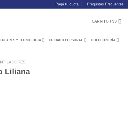
Pagá tu cuota
Preguntas Frecuentes
CARRITO /
$
0
LULARES Y TECNOLOGÍA
CUIDADO PERSONAL
COLCHONERÍA
ENTILADORES
o Liliana