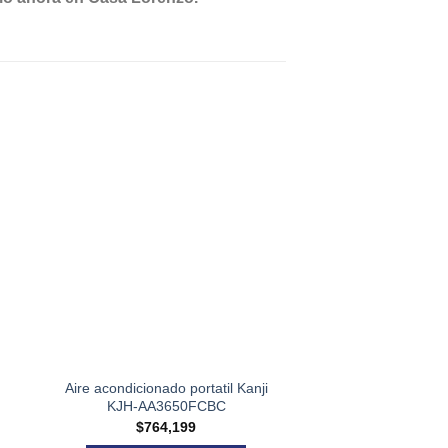
Aire acondicionado portatil Kanji
CALEFACTOR
KJH-AA3650FCBC
BALANCEADO VOLC
KCAL
$
764,199
$
435,8