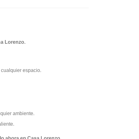
sa Lorenzo.
 cualquier espacio.
lquier ambiente.
liente.
alo ahora en Casa Lorenzo.