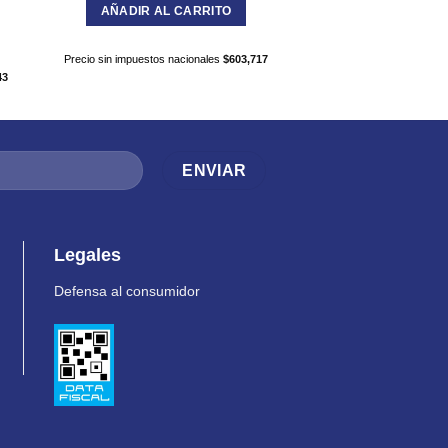
AÑADIR AL CARRITO
AÑADIR AL C
Precio sin impuestos nacionales
$
603,717
43
Precio sin impuestos nac
Legales
Defensa al consumidor