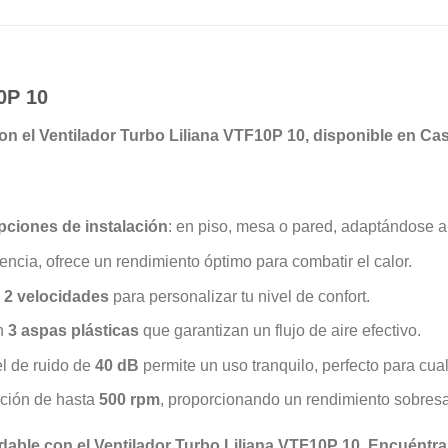
0P 10
n el Ventilador Turbo Liliana VTF10P 10, disponible en Ca
pciones de instalación
: en piso, mesa o pared, adaptándose a
encia, ofrece un rendimiento óptimo para combatir el calor.
e
2 velocidades
para personalizar tu nivel de confort.
n
3 aspas plásticas
que garantizan un flujo de aire efectivo.
el de ruido de
40 dB
permite un uso tranquilo, perfecto para cua
ación de hasta
500 rpm
, proporcionando un rendimiento sobresa
adable con el Ventilador Turbo Liliana VTF10P 10. Encuéntr