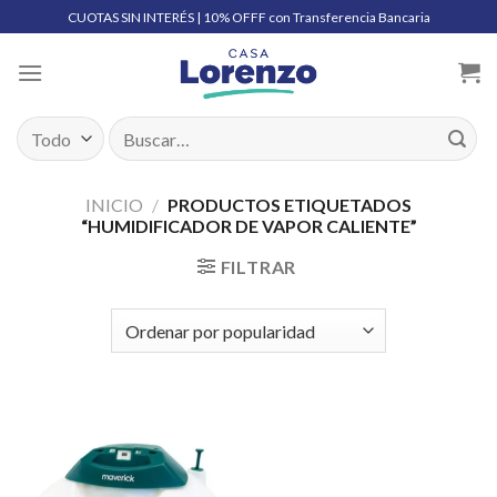
Skip
CUOTAS SIN INTERÉS | 10% OFFF con Transferencia Bancaria
to
content
Buscar
por:
INICIO
/
PRODUCTOS ETIQUETADOS
“HUMIDIFICADOR DE VAPOR CALIENTE”
FILTRAR