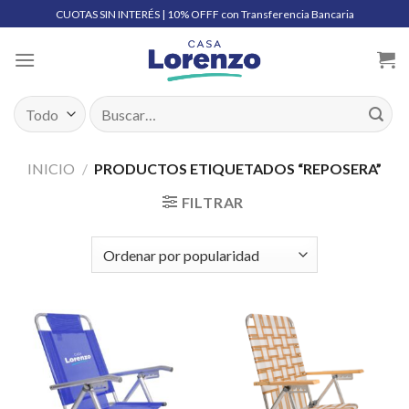
Skip
CUOTAS SIN INTERÉS | 10% OFFF con Transferencia Bancaria
to
content
Buscar
por:
INICIO
/
PRODUCTOS ETIQUETADOS “REPOSERA”
FILTRAR