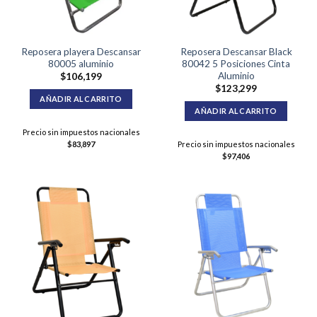
Reposera playera Descansar
Reposera Descansar Black
80005 aluminio
80042 5 Posiciones Cinta
Aluminio
$
106,199
$
123,299
AÑADIR AL CARRITO
AÑADIR AL CARRITO
Precio sin impuestos nacionales
$
83,897
Precio sin impuestos nacionales
$
97,406