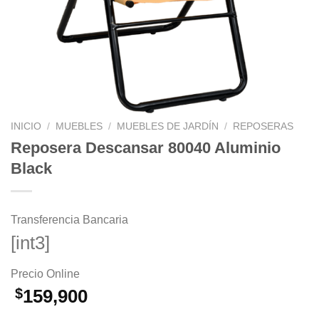
INICIO
/
MUEBLES
/
MUEBLES DE JARDÍN
/
REPOSERAS
Reposera Descansar 80040 Aluminio
Black
Transferencia Bancaria
[int3]
Precio Online
$
159,900