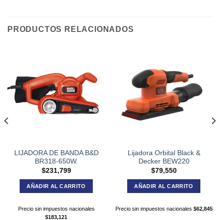
PRODUCTOS RELACIONADOS
LIJADORA DE BANDA B&D
Lijadora Orbital Black &
BR318-650W.
Decker BEW220
$
231,799
$
79,550
AÑADIR AL CARRITO
AÑADIR AL CARRITO
Precio sin impuestos nacionales
Precio sin impuestos nacionales
$
62,845
$
183,121