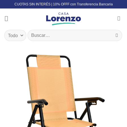
Skip
CUOTAS SIN INTERÉS | 10% OFFF con Transferencia Bancaria
to
content
Buscar
por: