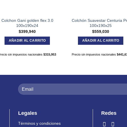
Colchon Gani golden flex 3.0
Colchón Suavestar Centuria P
100x190x24
100x190x25
$
399,940
$
559,030
AÑADIR AL CARRITO
AÑADIR AL CARRITO
recio sin impuestos nacionales
$
315,953
Precio sin impuestos nacionales
$
441,6
Legales
Redes
Términos y condiciones