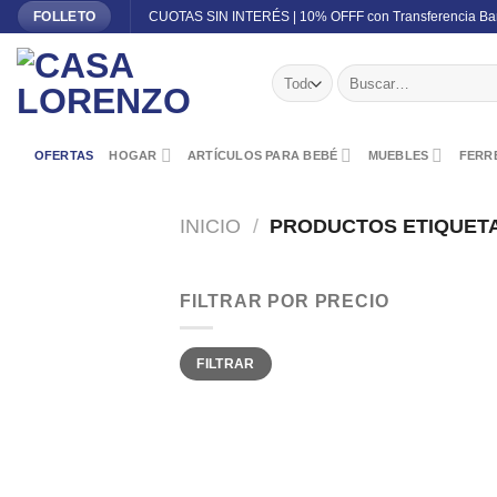
Skip
CUOTAS SIN INTERÉS | 10% OFFF con Transferencia Ba
FOLLETO
to
content
Buscar
por:
OFERTAS
HOGAR
ARTÍCULOS PARA BEBÉ
MUEBLES
FERRE
INICIO
/
PRODUCTOS ETIQUETA
FILTRAR POR PRECIO
Precio
Precio
FILTRAR
mínimo
máximo