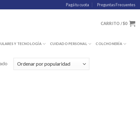
Pagá tu cuota
Preguntas Frecuentes
CARRITO /
$
0
LULARES Y TECNOLOGÍA
CUIDADO PERSONAL
COLCHONERÍA
tado