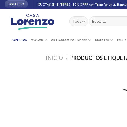
Skip
CUOTAS SIN INTERÉS | 10% OFFF con Transferencia Banca
FOLLETO
to
content
Buscar
por:
OFERTAS
HOGAR
ARTÍCULOS PARA BEBÉ
MUEBLES
FERRE
INICIO
/
PRODUCTOS ETIQUET