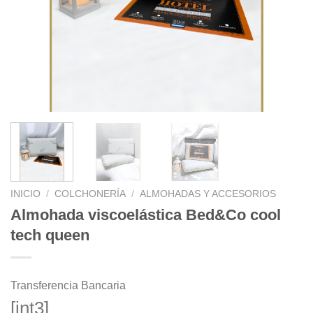
INICIO
/
COLCHONERÍA
/
ALMOHADAS Y ACCESORIOS
Almohada viscoelástica Bed&Co cool
tech queen
Transferencia Bancaria
[int3]