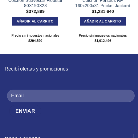
Colchon Suavestar Floustar
Colchón Perseus RF
80X190X23
160x200x31 Pocket Jackard
$
372,899
$
1,281,640
AÑADIR AL CARRITO
AÑADIR AL CARRITO
Precio sin impuestos nacionales
Precio sin impuestos nacionales
$
294,590
$
1,012,496
Recibí ofertas y promociones