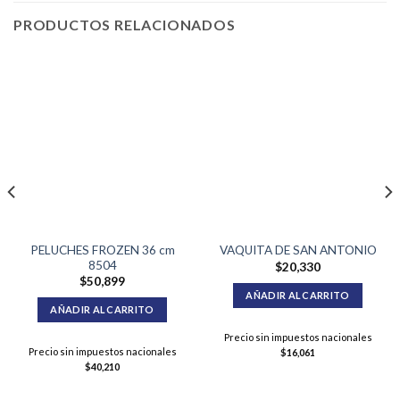
PRODUCTOS RELACIONADOS
PELUCHES FROZEN 36 cm
VAQUITA DE SAN ANTONIO
8504
$
20,330
$
50,899
AÑADIR AL CARRITO
AÑADIR AL CARRITO
Precio sin impuestos nacionales
Precio sin impuestos nacionales
$
16,061
$
40,210