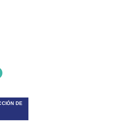
tive 24" negro cantidad
CCIÓN DE