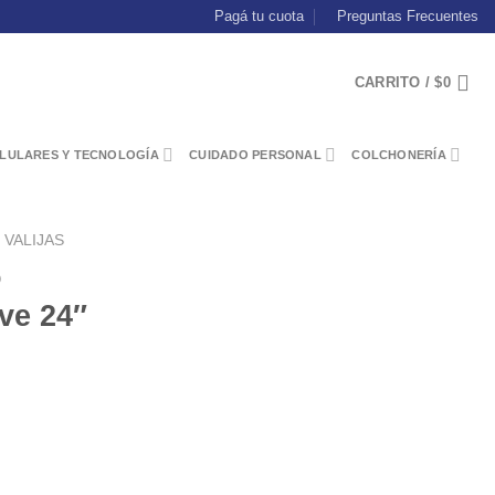
Pagá tu cuota
Preguntas Frecuentes
CARRITO /
$
0
LULARES Y TECNOLOGÍA
CUIDADO PERSONAL
COLCHONERÍA
 VALIJAS
o
ve 24″