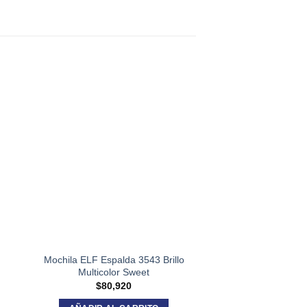
Mochila ELF Espalda 3543 Brillo
Valija Ludadel
Multicolor Sweet
$
136,1
$
80,920
AÑADIR AL C