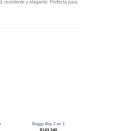
, resistente y elegante. Perfecta para
n
Buggy Boy 2 en 1
Lustradora Liliana 
$
143,240
$
184,5