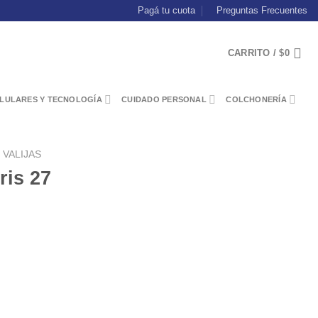
Pagá tu cuota
Preguntas Frecuentes
CARRITO /
$
0
LULARES Y TECNOLOGÍA
CUIDADO PERSONAL
COLCHONERÍA
 VALIJAS
ris 27