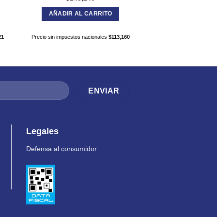
AÑADIR AL CARRITO
AÑADIR AL C
21
Precio sin impuestos nacionales
$
113,160
Precio sin impuestos nac
Legales
Defensa al consumidor