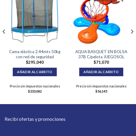
Cama elástica 2.44mts 50kg
AQUA BASQUET EN BOLSA
con red de seguridad
37B C/pelota JUEGOSOL
$
295,040
$
71,070
AÑADIR AL CARRITO
AÑADIR AL CARRITO
Precio sin impuestos nacionales
Precio sin impuestos nacionales
$
233,082
$
56,145
Recibí ofertas y promociones