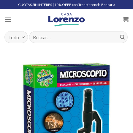
Skip
CUOTAS SIN INTERÉS | 10% OFFF con Transferencia Bancaria
to
content
Buscar
por: