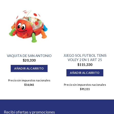
JUEGO SOL FUTBOL TENIS
VAQUITA DE SAN ANTONIO
VOLEY 2 EN 1 ART 25
$
20,330
$
115,330
AÑADIR AL CARRITO
AÑADIR AL CARRITO
Precio sin impuestos nacionales
Precio sin impuestos nacionales
$
16,061
$
91,111
Recibí ofertas y promociones