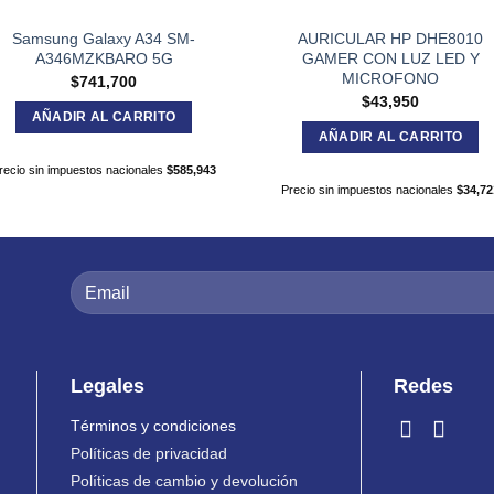
Samsung Galaxy A34 SM-
AURICULAR HP DHE8010
A346MZKBARO 5G
GAMER CON LUZ LED Y
MICROFONO
$
741,700
$
43,950
AÑADIR AL CARRITO
AÑADIR AL CARRITO
recio sin impuestos nacionales
$
585,943
Precio sin impuestos nacionales
$
34,72
Legales
Redes
Términos y condiciones
Políticas de privacidad
Políticas de cambio y devolución