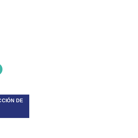
te TRV Smart F cantidad
CCIÓN DE