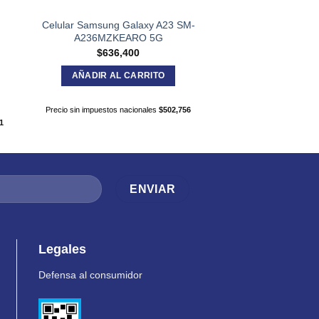
Celular Samsung Galaxy A23 SM-
TRV PROTECT
A236MZKEARO 5G
TENSION SMART
tomas
$
636,400
$
39,39
AÑADIR AL CARRITO
AÑADIR AL C
Precio sin impuestos nacionales
$
502,756
1
Precio sin impuestos na
Legales
Defensa al consumidor