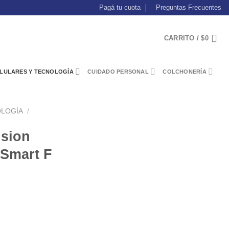
Pagá tu cuota
Preguntas Frecuentes
CARRITO /
$
0
LULARES Y TECNOLOGÍA
CUIDADO PERSONAL
COLCHONERÍA
OLOGÍA
/
nsion
 Smart F