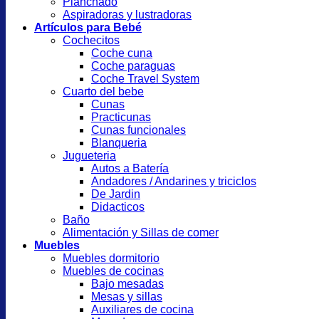
Planchado
Aspiradoras y lustradoras
Artículos para Bebé
Cochecitos
Coche cuna
Coche paraguas
Coche Travel System
Cuarto del bebe
Cunas
Practicunas
Cunas funcionales
Blanqueria
Jugueteria
Autos a Batería
Andadores / Andarines y triciclos
De Jardin
Didacticos
Baño
Alimentación y Sillas de comer
Muebles
Muebles dormitorio
Muebles de cocinas
Bajo mesadas
Mesas y sillas
Auxiliares de cocina