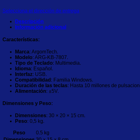
KB-
7807
Selecciona el dirección de entrega
A00499
cantidad
Descripción
Información adicional
Características:
Marca
: ArgomTech.
Modelo
: ARG-KB-7807.
Tipo de Teclado
: Multimedia.
Idioma
: Español.
Interfaz
: USB.
Compatibilidad
: Familia Windows.
Duración de las teclas
: Hasta 10 millones de pulsacion
Alimentación
: ±5V.
Dimensiones y Peso:
Dimensiones
: 30 × 20 × 15 cm.
Peso
: 0,5 kg.
Peso
0.5 kg
Dimensiones
30 × 15 × 8 cm