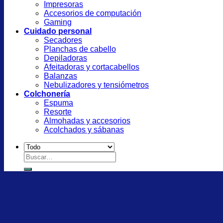
Impresoras
Accesorios de computación
Gaming
Cuidado personal
Secadores
Planchas de cabello
Depiladoras
Afeitadoras y cortacabellos
Balanzas
Nebulizadores y tensiómetros
Colchonería
Espuma
Resorte
Almohadas y accesorios
Acolchados y sábanas
Buscar
por: