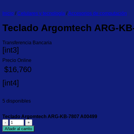
Inicio
/
Celulares y tecnología
/
Accesorios de computación
Teclado Argomtech ARG-KB
Transferencia Bancaria
[int3]
Precio Online
$
16,760
[int4]
5 disponibles
Teclado Argomtech ARG-KB-7807 A00499
Teclado
Argomtech
Añadir al carrito
ARG-