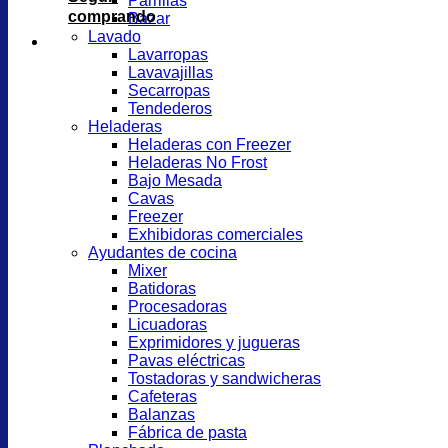
Parrillas
comprando
Bazar
Lavado
Lavarropas
Lavavajillas
Secarropas
Tendederos
Heladeras
Heladeras con Freezer
Heladeras No Frost
Bajo Mesada
Cavas
Freezer
Exhibidoras comerciales
Ayudantes de cocina
Mixer
Batidoras
Procesadoras
Licuadoras
Exprimidores y jugueras
Pavas eléctricas
Tostadoras y sandwicheras
Cafeteras
Balanzas
Fábrica de pasta