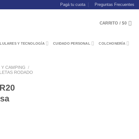
Pagá tu cuota
Preguntas Frecuentes
CARRITO /
$
0
LULARES Y TECNOLOGÍA
CUIDADO PERSONAL
COLCHONERÍA
N Y CAMPING
/
CLETAS RODADO
 R20
osa