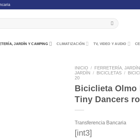
ncaria
TERÍA, JARDÍN Y CAMPING
CLIMATIZACIÓN
TV, VIDEO Y AUDIO
CE
INICIO
/
FERRETERÍA, JARDÍ
JARDÍN
/
BICICLETAS
/
BICI
20
Biciclieta Olmo
Tiny Dancers r
Transferencia Bancaria
[int3]