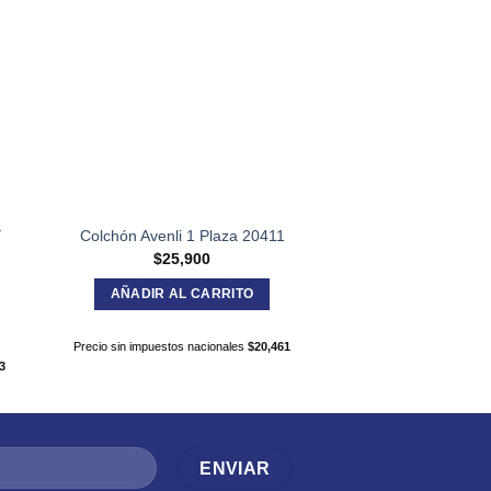
Y
Bicicleta Olmo R16
Colchón Avenli 1 Plaza 20411
1723
$
25,900
$
317,5
AÑADIR AL CARRITO
AÑADIR AL C
Precio sin impuestos nacionales
$
20,461
3
Precio sin impuestos nac