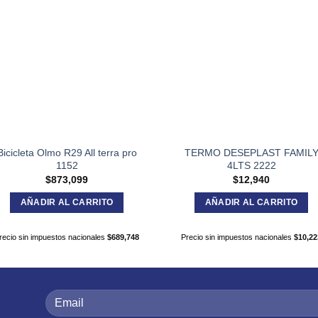
Bicicleta Olmo R29 All terra pro
TERMO DESEPLAST FAMIL
1152
4LTS 2222
$
873,099
$
12,940
AÑADIR AL CARRITO
AÑADIR AL CARRITO
recio sin impuestos nacionales
$
689,748
Precio sin impuestos nacionales
$
10,22